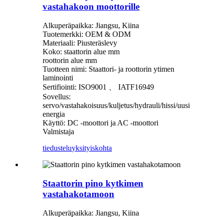
vastahakoon moottorille
Alkuperäpaikka: Jiangsu, Kiina
Tuotemerkki: OEM & ODM
Materiaali: Piusteräslevy
Koko: staattorin alue mm
roottorin alue mm
Tuotteen nimi: Staattori- ja roottorin ytimen
laminointi
Sertifiointi: ISO9001 、 IATF16949
Sovellus:
servo/vastahakoisuus/kuljetus/hydrauli/hissi/uusi
energia
Käyttö: DC -moottori ja AC -moottori
Valmistaja
tiedustelu
yksityiskohta
Staattorin pino kytkimen
vastahakotamoon
Alkuperäpaikka: Jiangsu, Kiina