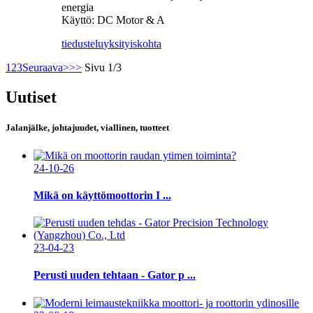
energia
Käyttö: DC Motor & A
tiedustelu
yksityiskohta
1
2
3
Seuraava>
>>
Sivu 1/3
Uutiset
Jalanjälke, johtajuudet, viallinen, tuotteet
24-10-26
Mikä on käyttömoottorin I ...
23-04-23
Perusti uuden tehtaan - Gator p ...