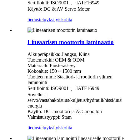
Sertifiointi: ISO9001 、 IATF16949
Käyttö: DC & AV Servo Motor
tiedustelu
yksityiskohta
Lineaarisen moottorin laminaatio
Alkuperäpaikka: Jiangsu, Kiina
Tuotemerkki: OEM & ODM
Materiaali: Piusteräslevy
Kokoalue: 150 ~ 1500 mm
Tuotteen nimi: Staattori- ja roottorin ytimen
laminointi
Sertifiointi: ISO9001 、 IATF16949
Sovellus:
servo/vastahakoisuus/kuljetus/hydrauli/hissi/uusi
energia
Käyttö: DC -moottori ja AC -moottori
Valmistustyyppi: Stam
tiedustelu
yksityiskohta