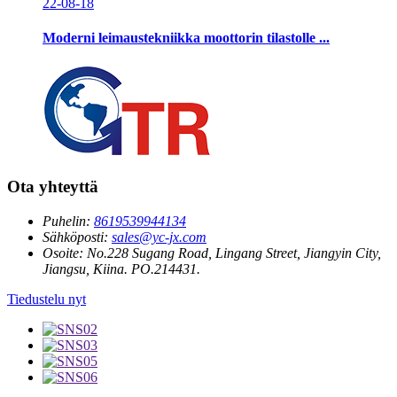
22-08-18
Moderni leimaustekniikka moottorin tilastolle ...
Ota yhteyttä
Puhelin:
8619539944134
Sähköposti:
sales@yc-jx.com
Osoite:
No.228 Sugang Road, Lingang Street, Jiangyin City,
Jiangsu, Kiina. PO.214431.
Tiedustelu nyt