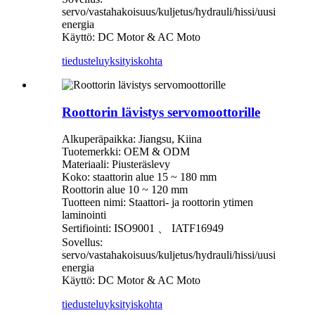
servo/vastahakoisuus/kuljetus/hydrauli/hissi/uusi
energia
Käyttö: DC Motor & AC Moto
tiedustelu
yksityiskohta
Roottorin lävistys servomoottorille
Alkuperäpaikka: Jiangsu, Kiina
Tuotemerkki: OEM & ODM
Materiaali: Piusteräslevy
Koko: staattorin alue 15 ~ 180 mm
Roottorin alue 10 ~ 120 mm
Tuotteen nimi: Staattori- ja roottorin ytimen
laminointi
Sertifiointi: ISO9001 、 IATF16949
Sovellus:
servo/vastahakoisuus/kuljetus/hydrauli/hissi/uusi
energia
Käyttö: DC Motor & AC Moto
tiedustelu
yksityiskohta