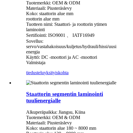
Tuotemerkki: OEM & ODM
Materiaali: Piusteräslevy
Koko: staattorin alue mm
roottorin alue mm
Tuotteen nimi: Staattori- ja roottorin ytimen
laminointi
Sertifiointi: ISO9001 、 IATF16949
Sovellus:
servo/vastahakoisuus/kuljetus/hydrauli/hissi/uusi
energia
Käyttö: DC -moottori ja AC -moottori
Valmistaja
tiedustelu
yksityiskohta
Staattorin segmentin laminointi
tuulienergialle
Alkuperäpaikka: Jiangsu, Kiina
Tuotemerkki: OEM & ODM
Materiaali: Piusteräslevy
Koko: staattorin alue 180 ~ 8000 mm