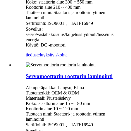
Koko: staattorin alue 300 ~ 550 mm
Roottorin alue 210 ~ 400 mm
Tuotteen nimi: Staattori- ja roottorin ytimen
laminointi
Sertifiointi: ISO9001 、 IATF16949
Sovellus:
servo/vastahakoisuus/kuljetus/hydrauli/hissi/uusi
energia
Käyttö: DC -moottori
tiedustelu
yksityiskohta
Servomoottorin roottorin laminointi
Alkuperäpaikka: Jiangsu, Kiina
Tuotemerkki: OEM & ODM
Materiaali: Piusteräslevy
Koko: staattorin alue 15 ~ 180 mm
Roottorin alue 10 ~ 120 mm
Tuotteen nimi: Staattori- ja roottorin ytimen
laminointi
Sertifiointi: ISO9001 、 IATF16949
Sovellus: