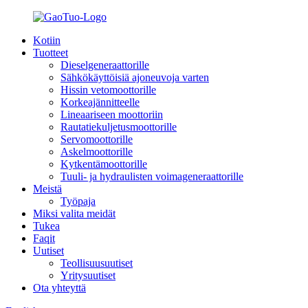
Kotiin
Tuotteet
Dieselgeneraattorille
Sähkökäyttöisiä ajoneuvoja varten
Hissin vetomoottorille
Korkeajännitteelle
Lineaariseen moottoriin
Rautatiekuljetusmoottorille
Servomoottorille
Askelmoottorille
Kytkentämoottorille
Tuuli- ja hydraulisten voimageneraattorille
Meistä
Työpaja
Miksi valita meidät
Tukea
Faqit
Uutiset
Teollisuusuutiset
Yritysuutiset
Ota yhteyttä