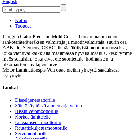
English
Kotiin
Tuotteet
Jiangyin Gator Precision Mold Co., Ltd on ammattimainen
sähköteräteräteräksen valmistaja ja muotinvalmistaja, suurin osa
ABB: lle, Siemens, CRRC: lle räätälöityistä moottoriminsseistä,
jotka vientivät kaikkialla maailmassa hyvällä maalilla, keskitymme
myös sellaisiin, jotka eivät ole suoritettuja. kotimaisten ja
ulkomaisten käyttäjien tarve
Motor Laminationspls Voit ottaa meihin yhteyttä saadaksesi
kysymyksiä.
Luokat
Dieselgeneraattorille
Sähkökäyttöisiä ajoneuvoja varten
Hissin vetomoottorille
Korkeajännitteelle
Lineaariseen moottoriin
Rautatiekuljetusmoottorille
Servomoottorille