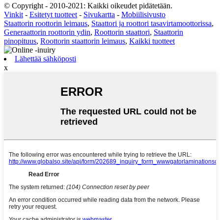
© Copyright - 2010-2021: Kaikki oikeudet pidätetään.
Vinkit
-
Esitetyt tuotteet
-
Sivukartta
-
Mobiilisivusto
Staattorin roottorin leimaus
,
Staattori ja roottori tasavirtamoottorissa
,
Generaattorin roottorin ydin
,
Roottorin staattori
,
Staattorin
pinopituus
,
Roottorin staattorin leimaus
,
Kaikki tuotteet
Lähettää sähköposti
x