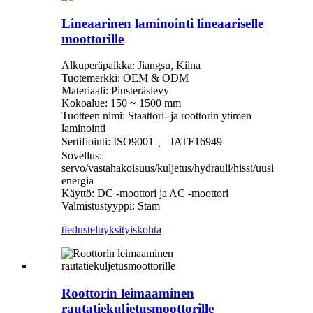
Lineaarinen laminointi lineaariselle
moottorille
Alkuperäpaikka: Jiangsu, Kiina
Tuotemerkki: OEM & ODM
Materiaali: Piusteräslevy
Kokoalue: 150 ~ 1500 mm
Tuotteen nimi: Staattori- ja roottorin ytimen
laminointi
Sertifiointi: ISO9001 、 IATF16949
Sovellus:
servo/vastahakoisuus/kuljetus/hydrauli/hissi/uusi
energia
Käyttö: DC -moottori ja AC -moottori
Valmistustyyppi: Stam
tiedustelu
yksityiskohta
Roottorin leimaaminen
rautatiekuljetusmoottorille