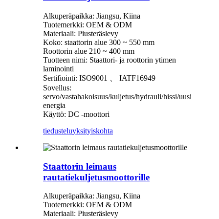
Alkuperäpaikka: Jiangsu, Kiina
Tuotemerkki: OEM & ODM
Materiaali: Piusteräslevy
Koko: staattorin alue 300 ~ 550 mm
Roottorin alue 210 ~ 400 mm
Tuotteen nimi: Staattori- ja roottorin ytimen
laminointi
Sertifiointi: ISO9001 、 IATF16949
Sovellus:
servo/vastahakoisuus/kuljetus/hydrauli/hissi/uusi
energia
Käyttö: DC -moottori
tiedustelu
yksityiskohta
Staattorin leimaus
rautatiekuljetusmoottorille
Alkuperäpaikka: Jiangsu, Kiina
Tuotemerkki: OEM & ODM
Materiaali: Piusteräslevy