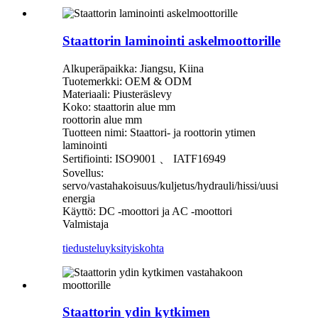
Staattorin laminointi askelmoottorille
Alkuperäpaikka: Jiangsu, Kiina
Tuotemerkki: OEM & ODM
Materiaali: Piusteräslevy
Koko: staattorin alue mm
roottorin alue mm
Tuotteen nimi: Staattori- ja roottorin ytimen
laminointi
Sertifiointi: ISO9001 、 IATF16949
Sovellus:
servo/vastahakoisuus/kuljetus/hydrauli/hissi/uusi
energia
Käyttö: DC -moottori ja AC -moottori
Valmistaja
tiedustelu
yksityiskohta
Staattorin ydin kytkimen