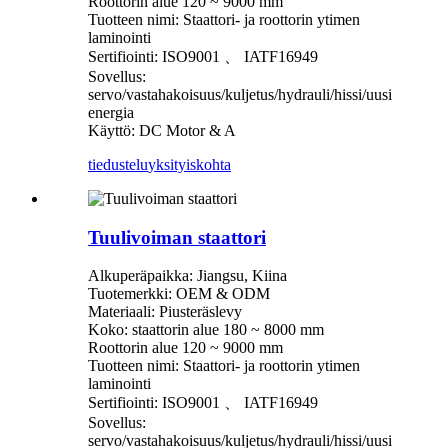
Roottorin alue 120 ~ 9000 mm
Tuotteen nimi: Staattori- ja roottorin ytimen
laminointi
Sertifiointi: ISO9001 、 IATF16949
Sovellus:
servo/vastahakoisuus/kuljetus/hydrauli/hissi/uusi
energia
Käyttö: DC Motor & A
tiedustelu
yksityiskohta
Tuulivoiman staattori
Alkuperäpaikka: Jiangsu, Kiina
Tuotemerkki: OEM & ODM
Materiaali: Piusteräslevy
Koko: staattorin alue 180 ~ 8000 mm
Roottorin alue 120 ~ 9000 mm
Tuotteen nimi: Staattori- ja roottorin ytimen
laminointi
Sertifiointi: ISO9001 、 IATF16949
Sovellus:
servo/vastahakoisuus/kuljetus/hydrauli/hissi/uusi