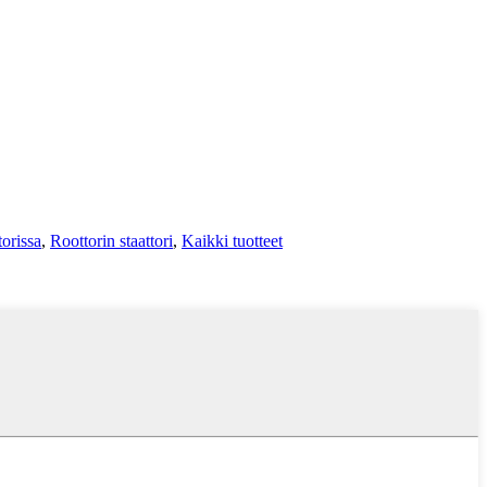
torissa
,
Roottorin staattori
,
Kaikki tuotteet