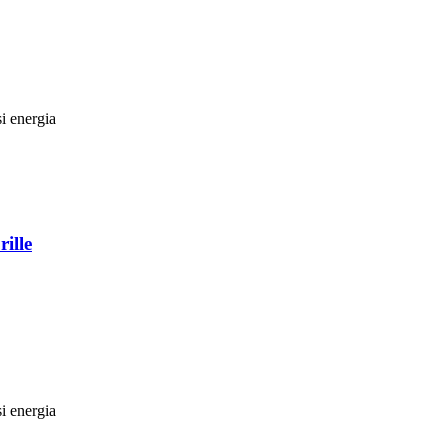
si energia
ille
si energia