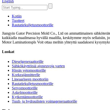
English
Kotiin
Tuotteet
Rautatiekuljetusmoottorille
Jiangyin Gator Precision Mold Co., Ltd on ammattimainen sähköteräterä
kaikkialla maailmassa hyvällä maalilla, keskitymme myös sellaisiin, jot
Motor Laminationspls Voit ottaa meihin yhteyttä saadaksesi kysymyks
Luokat
Dieselgeneraattorille
Sähkökäyttöisiä ajoneuvoja varten
Hissin vetomoottorille
Korkeajännitteelle
Lineaariseen moottoriin
Rautatiekuljetusmoottorille
Servomoottorille
Askelmoottorille
Kytkentämoottorille
Tuuli- ja hydraulisten voimageneraattorille