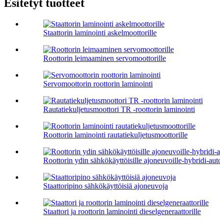
Esitetyt tuotteet
Staattorin laminointi askelmoottorille
Roottorin leimaaminen servomoottorille
Servomoottorin roottorin laminointi
Rautatiekuljetusmoottori TR -roottorin laminointi
Roottorin laminointi rautatiekuljetusmoottorille
Roottorin ydin sähkökäyttöisille ajoneuvoille-hybridi-auto
Staattoripino sähkökäyttöisiä ajoneuvoja
Staattori ja roottorin laminointi dieselgeneraattorille