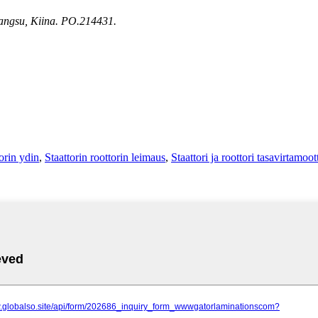
iangsu, Kiina. PO.214431.
orin ydin
,
Staattorin roottorin leimaus
,
Staattori ja roottori tasavirtamoot