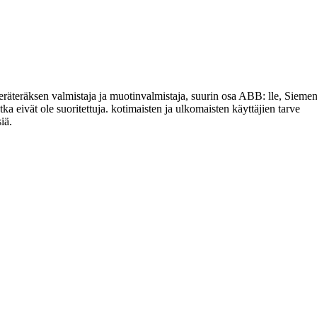
teräksen valmistaja ja muotinvalmistaja, suurin osa ABB: lle, Siemens,
ka eivät ole suoritettuja. kotimaisten ja ulkomaisten käyttäjien tarve
iä.