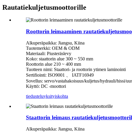
Rautatiekuljetusmoottorille
Roottorin leimaaminen rautatiekuljetusmoot
Alkuperäpaikka: Jiangsu, Kiina
Tuotemerkki: OEM & ODM
Materiaali: Piusteräslevy
Koko: staattorin alue 300 ~ 550 mm
Roottorin alue 210 ~ 400 mm
Tuotteen nimi: Staattori- ja roottorin ytimen laminointi
Sertifiointi: ISO9001 、 IATF16949
Sovellus: servo/vastahakoisuus/kuljetus/hydrauli/hissi/uu
Käyttö: DC -moottori
tiedustelu
yksityiskohta
Staattorin leimaus rautatiekuljetusmoottoril
Alkuperäpaikka: Jiangsu, Kiina