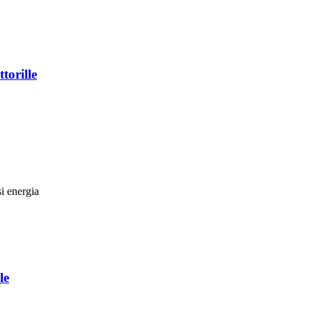
torille
si energia
le