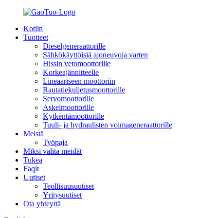
Kotiin
Tuotteet
Dieselgeneraattorille
Sähkökäyttöisiä ajoneuvoja varten
Hissin vetomoottorille
Korkeajännitteelle
Lineaariseen moottoriin
Rautatiekuljetusmoottorille
Servomoottorille
Askelmoottorille
Kytkentämoottorille
Tuuli- ja hydraulisten voimageneraattorille
Meistä
Työpaja
Miksi valita meidät
Tukea
Faqit
Uutiset
Teollisuusuutiset
Yritysuutiset
Ota yhteyttä