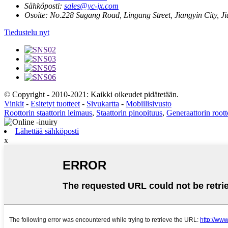
Sähköposti:
sales@yc-jx.com
Osoite:
No.228 Sugang Road, Lingang Street, Jiangyin City, J
Tiedustelu nyt
© Copyright - 2010-2021: Kaikki oikeudet pidätetään.
Vinkit
-
Esitetyt tuotteet
-
Sivukartta
-
Mobiilisivusto
Roottorin staattorin leimaus
,
Staattorin pinopituus
,
Generaattorin roott
Lähettää sähköposti
x