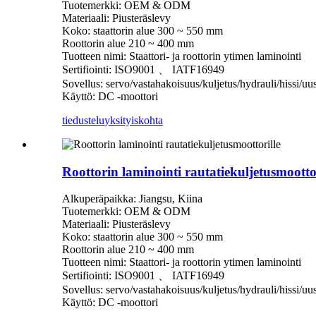
Tuotemerkki: OEM & ODM
Materiaali: Piusteräslevy
Koko: staattorin alue 300 ~ 550 mm
Roottorin alue 210 ~ 400 mm
Tuotteen nimi: Staattori- ja roottorin ytimen laminointi
Sertifiointi: ISO9001 、 IATF16949
Sovellus: servo/vastahakoisuus/kuljetus/hydrauli/hissi/uu
Käyttö: DC -moottori
tiedustelu
yksityiskohta
Roottorin laminointi rautatiekuljetusmoottor
Alkuperäpaikka: Jiangsu, Kiina
Tuotemerkki: OEM & ODM
Materiaali: Piusteräslevy
Koko: staattorin alue 300 ~ 550 mm
Roottorin alue 210 ~ 400 mm
Tuotteen nimi: Staattori- ja roottorin ytimen laminointi
Sertifiointi: ISO9001 、 IATF16949
Sovellus: servo/vastahakoisuus/kuljetus/hydrauli/hissi/uu
Käyttö: DC -moottori