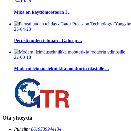
24-10-26
Mikä on käyttömoottorin I ...
23-04-23
Perusti uuden tehtaan - Gator p ...
22-08-18
Moderni leimaustekniikka moottorin tilastolle ...
Ota yhteyttä
Puhelin:
8619539944134