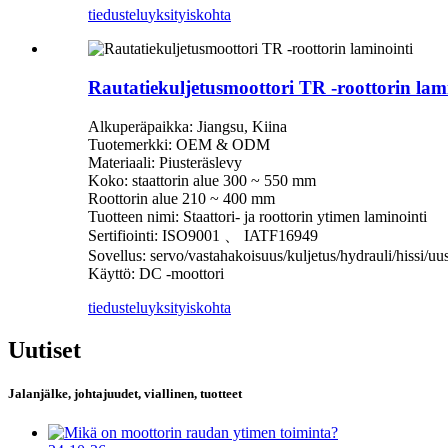
tiedustelu
yksityiskohta
Rautatiekuljetusmoottori TR -roottorin lam
Alkuperäpaikka: Jiangsu, Kiina
Tuotemerkki: OEM & ODM
Materiaali: Piusteräslevy
Koko: staattorin alue 300 ~ 550 mm
Roottorin alue 210 ~ 400 mm
Tuotteen nimi: Staattori- ja roottorin ytimen laminointi
Sertifiointi: ISO9001 、 IATF16949
Sovellus: servo/vastahakoisuus/kuljetus/hydrauli/hissi/uu
Käyttö: DC -moottori
tiedustelu
yksityiskohta
Uutiset
Jalanjälke, johtajuudet, viallinen, tuotteet