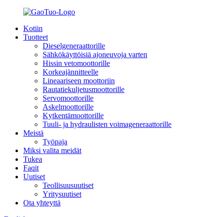
Kotiin
Tuotteet
Dieselgeneraattorille
Sähkökäyttöisiä ajoneuvoja varten
Hissin vetomoottorille
Korkeajännitteelle
Lineaariseen moottoriin
Rautatiekuljetusmoottorille
Servomoottorille
Askelmoottorille
Kytkentämoottorille
Tuuli- ja hydraulisten voimageneraattorille
Meistä
Työpaja
Miksi valita meidät
Tukea
Faqit
Uutiset
Teollisuusuutiset
Yritysuutiset
Ota yhteyttä