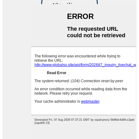
10
+miljoonaa
2014
30
+miljoonaa
2015