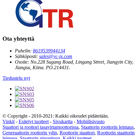
Ota yhteyttä
Puhelin:
8619539944134
Sähköposti:
sales@yc-jx.com
Osoite:
No.228 Sugang Road, Lingang Street, Jiangyin City,
Jiangsu, Kiina. PO.214431.
Tiedustelu nyt
© Copyright - 2010-2021: Kaikki oikeudet pidätetään.
Vinkit
-
Esitetyt tuotteet
-
Sivukartta
-
Mobiilisivusto
Staattori ja roottori tasavirtamoottorissa
,
Staattorin roottorin leimaus
,
Generaattorin roottorin ydin
,
Roottorin staattori
,
Roottorin staattorin
leimaus
,
Staattorin pinopituus
,
Kaikki tuotteet