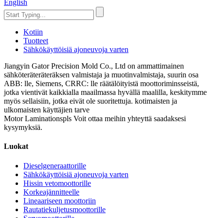
English
Kotiin
Tuotteet
Sähkökäyttöisiä ajoneuvoja varten
Jiangyin Gator Precision Mold Co., Ltd on ammattimainen
sähköteräteräteräksen valmistaja ja muotinvalmistaja, suurin osa
ABB: lle, Siemens, CRRC: lle räätälöityistä moottoriminsseistä,
jotka vientivät kaikkialla maailmassa hyvällä maalilla, keskitymme
myös sellaisiin, jotka eivät ole suoritettuja. kotimaisten ja
ulkomaisten käyttäjien tarve
Motor Laminationspls Voit ottaa meihin yhteyttä saadaksesi
kysymyksiä.
Luokat
Dieselgeneraattorille
Sähkökäyttöisiä ajoneuvoja varten
Hissin vetomoottorille
Korkeajännitteelle
Lineaariseen moottoriin
Rautatiekuljetusmoottorille