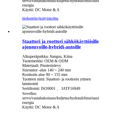
servo/vastahakoisuus/kuljetus/hydrauli/hissi/uusi
energia
Käyttö: DC Motor & A
tiedustelu
yksityiskohta
Staattori ja roottori sähkökäyttöisille
ajoneuvoille-hybridi-autoille
Alkuperäpaikka: Jiangsu, Kiina
Tuotemerkki: OEM & ODM
Materiaali: Piusteräslevy
Sizestator -alue 140 ~ 240 mm
Roottorin alue 90 ~ 155 mm
Tuotteen nimi: Staattori- ja roottorin ytimen
laminointi
Sertifiointi: ISO9001 、 IATF16949
Sovellus:
servo/vastahakoisuus/kuljetus/hydrauli/hissi/uusi
energia
Käyttö: DC Motor & A