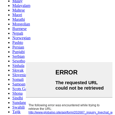
Malay
Malayalam
Maltese
Maori
Marathi
Mongolian
Burmese
Nepali
Norwegian
Pashto
Persian
Punjabi
Serbian
Sesotho
Sinhala
Slovak
Slovenian
Somali
Samoan
Scots Gaelic
Shona
Sindhi
Sundanese
Swahili
Tajik