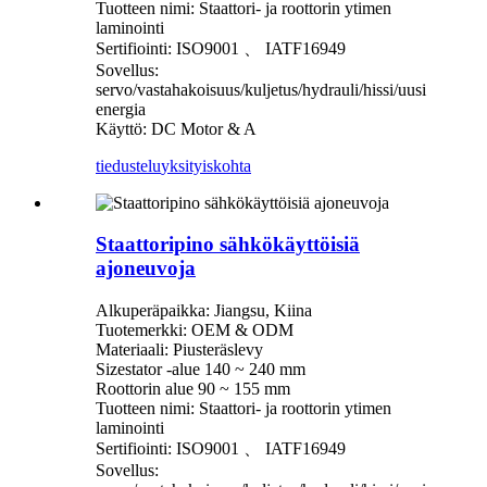
Tuotteen nimi: Staattori- ja roottorin ytimen
laminointi
Sertifiointi: ISO9001 、 IATF16949
Sovellus:
servo/vastahakoisuus/kuljetus/hydrauli/hissi/uusi
energia
Käyttö: DC Motor & A
tiedustelu
yksityiskohta
Staattoripino sähkökäyttöisiä
ajoneuvoja
Alkuperäpaikka: Jiangsu, Kiina
Tuotemerkki: OEM & ODM
Materiaali: Piusteräslevy
Sizestator -alue 140 ~ 240 mm
Roottorin alue 90 ~ 155 mm
Tuotteen nimi: Staattori- ja roottorin ytimen
laminointi
Sertifiointi: ISO9001 、 IATF16949
Sovellus: