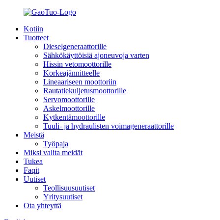
Kotiin
Tuotteet
Dieselgeneraattorille
Sähkökäyttöisiä ajoneuvoja varten
Hissin vetomoottorille
Korkeajännitteelle
Lineaariseen moottoriin
Rautatiekuljetusmoottorille
Servomoottorille
Askelmoottorille
Kytkentämoottorille
Tuuli- ja hydraulisten voimageneraattorille
Meistä
Työpaja
Miksi valita meidät
Tukea
Faqit
Uutiset
Teollisuusuutiset
Yritysuutiset
Ota yhteyttä