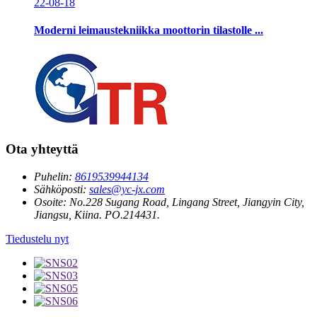
22-08-18
Moderni leimaustekniikka moottorin tilastolle ...
Ota yhteyttä
Puhelin:
8619539944134
Sähköposti:
sales@yc-jx.com
Osoite:
No.228 Sugang Road, Lingang Street, Jiangyin City,
Jiangsu, Kiina. PO.214431.
Tiedustelu nyt