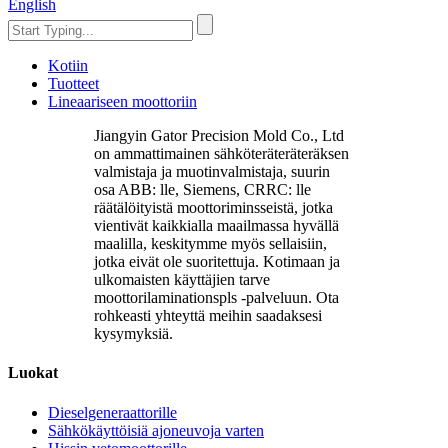
English
Kotiin
Tuotteet
Lineaariseen moottoriin
Jiangyin Gator Precision Mold Co., Ltd
on ammattimainen sähköteräteräteräksen
valmistaja ja muotinvalmistaja, suurin
osa ABB: lle, Siemens, CRRC: lle
räätälöityistä moottoriminsseistä, jotka
vientivät kaikkialla maailmassa hyvällä
maalilla, keskitymme myös sellaisiin,
jotka eivät ole suoritettuja. Kotimaan ja
ulkomaisten käyttäjien tarve
moottorilaminationspls -palveluun. Ota
rohkeasti yhteyttä meihin saadaksesi
kysymyksiä.
Luokat
Dieselgeneraattorille
Sähkökäyttöisiä ajoneuvoja varten