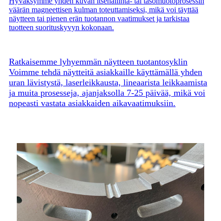
Hyväksymme yhden kuvan itsehallinta- tai tasomuotoprosessin
väärän magneettisen kulman toteuttamiseksi, mikä voi täyttää
näytteen tai pienen erän tuotannon vaatimukset ja tarkistaa
tuotteen suorituskyvyn kokonaan.
Ratkaisemme lyhyemmän näytteen tuotantosyklin
Voimme tehdä näytteitä asiakkaille käyttämällä yhden
uran lävistystä, laserleikkausta, lineaarista leikkaamista
ja muita prosesseja, ajanjaksolla 7-25 päivää, mikä voi
nopeasti vastata asiakkaiden aikavaatimuksiin.