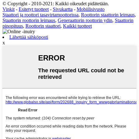
© Copyright - 2010-2021: Kaikki oikeudet pidätetään.
Vinkit
-
Esitetyt tuotteet
-
Sivukartta
-
Mobiilisivusto
Staattori ja roottori tasavirtamoottorissa
,
Roottorin staattorin leimaus
,
Staattorin roottorin leimaus
,
Generaattorin roottorin ydin
,
Staattorin
pinopituus
,
Roottorin staattori
,
Kaikki tuotteet
Lähettää sähköposti
x