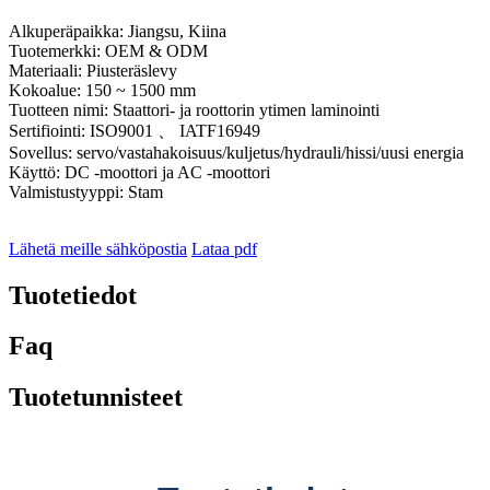
Alkuperäpaikka: Jiangsu, Kiina
Tuotemerkki: OEM & ODM
Materiaali: Piusteräslevy
Kokoalue: 150 ~ 1500 mm
Tuotteen nimi: Staattori- ja roottorin ytimen laminointi
Sertifiointi: ISO9001 、 IATF16949
Sovellus: servo/vastahakoisuus/kuljetus/hydrauli/hissi/uusi energia
Käyttö: DC -moottori ja AC -moottori
Valmistustyyppi: Stam
Lähetä meille sähköpostia
Lataa pdf
Tuotetiedot
Faq
Tuotetunnisteet