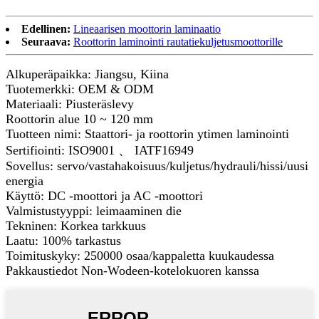
Edellinen:
Lineaarisen moottorin laminaatio
Seuraava:
Roottorin laminointi rautatiekuljetusmoottorille
Alkuperäpaikka: Jiangsu, Kiina
Tuotemerkki: OEM & ODM
Materiaali: Piusteräslevy
Roottorin alue 10 ~ 120 mm
Tuotteen nimi: Staattori- ja roottorin ytimen laminointi
Sertifiointi: ISO9001 、 IATF16949
Sovellus: servo/vastahakoisuus/kuljetus/hydrauli/hissi/uusi
energia
Käyttö: DC -moottori ja AC -moottori
Valmistustyyppi: leimaaminen die
Tekninen: Korkea tarkkuus
Laatu: 100% tarkastus
Toimituskyky: 250000 osaa/kappaletta kuukaudessa
Pakkaustiedot Non-Wodeen-kotelokuoren kanssa