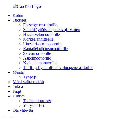
Kotiin
Tuotteet
Dieselgeneraattorille
Sähkökäyttöisiä ajoneuvoja varten
Hissin vetomoottorille
Korkeajännitteelle
Lineaariseen moottoriin
Rautatiekuljetusmoottorille
Servomoottorille
Askelmoottorille
Kytkentämoottorille
Tuuli- ja hydraulisten voimageneraattorille
Meistä
Työpaja
Miksi valita meidät
Tukea
Faqit
Uutiset
Teollisuusuutiset
Yritysuutiset
Ota yhteyttä