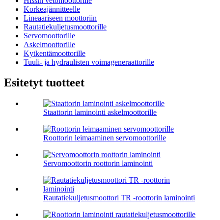
Hissin vetomoottorille
Korkeajännitteelle
Lineaariseen moottoriin
Rautatiekuljetusmoottorille
Servomoottorille
Askelmoottorille
Kytkentämoottorille
Tuuli- ja hydraulisten voimageneraattorille
Esitetyt tuotteet
Staattorin laminointi askelmoottorille
Roottorin leimaaminen servomoottorille
Servomoottorin roottorin laminointi
Rautatiekuljetusmoottori TR -roottorin laminointi