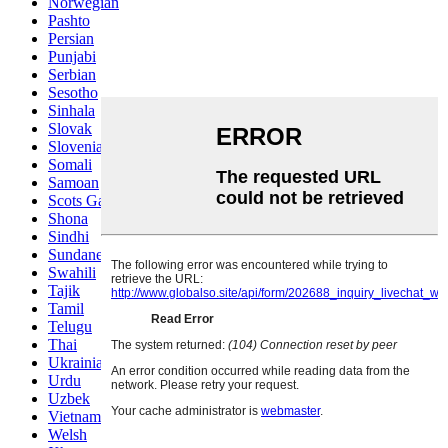
Norwegian
Pashto
Persian
Punjabi
Serbian
Sesotho
Sinhala
Slovak
Slovenian
Somali
Samoan
Scots Gaelic
Shona
Sindhi
Sundanese
Swahili
Tajik
Tamil
Telugu
Thai
Ukrainian
Urdu
Uzbek
Vietnamese
Welsh