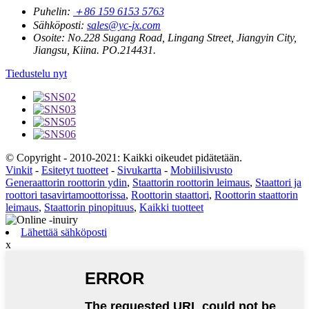
Puhelin:
＋86 159 6153 5763
Sähköposti:
sales@yc-jx.com
Osoite:
No.228 Sugang Road, Lingang Street, Jiangyin City,
Jiangsu, Kiina. PO.214431.
Tiedustelu nyt
© Copyright - 2010-2021: Kaikki oikeudet pidätetään.
Vinkit
-
Esitetyt tuotteet
-
Sivukartta
-
Mobiilisivusto
Generaattorin roottorin ydin
,
Staattorin roottorin leimaus
,
Staattori ja
roottori tasavirtamoottorissa
,
Roottorin staattori
,
Roottorin staattorin
leimaus
,
Staattorin pinopituus
,
Kaikki tuotteet
Lähettää sähköposti
x