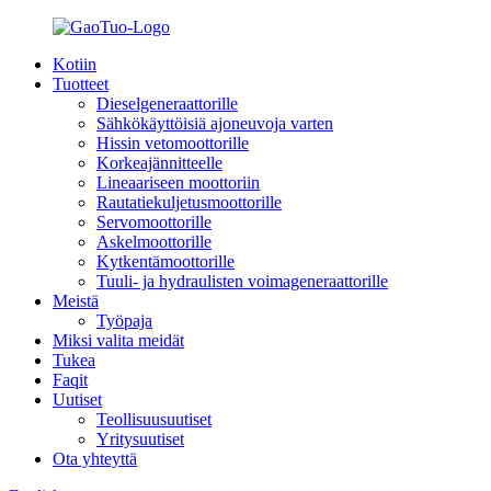
Kotiin
Tuotteet
Dieselgeneraattorille
Sähkökäyttöisiä ajoneuvoja varten
Hissin vetomoottorille
Korkeajännitteelle
Lineaariseen moottoriin
Rautatiekuljetusmoottorille
Servomoottorille
Askelmoottorille
Kytkentämoottorille
Tuuli- ja hydraulisten voimageneraattorille
Meistä
Työpaja
Miksi valita meidät
Tukea
Faqit
Uutiset
Teollisuusuutiset
Yritysuutiset
Ota yhteyttä