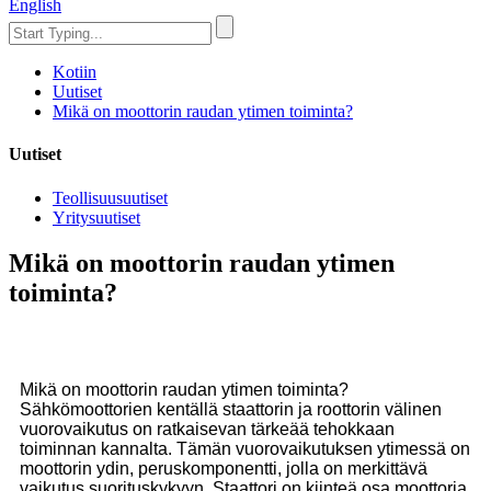
English
Kotiin
Uutiset
Mikä on moottorin raudan ytimen toiminta?
Uutiset
Teollisuusuutiset
Yritysuutiset
Mikä on moottorin raudan ytimen
toiminta?
Mikä on moottorin raudan ytimen toiminta?
Sähkömoottorien kentällä staattorin ja roottorin välinen
vuorovaikutus on ratkaisevan tärkeää tehokkaan
toiminnan kannalta. Tämän vuorovaikutuksen ytimessä on
moottorin ydin, peruskomponentti, jolla on merkittävä
vaikutus suorituskykyyn. Staattori on kiinteä osa moottoria,