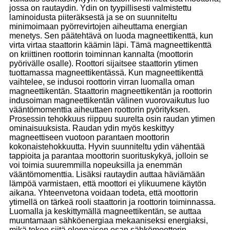
jossa on rautaydin. Ydin on tyypillisesti valmistettu
laminoidusta piiteräksestä ja se on suunniteltu
minimoimaan pyörrevirtojen aiheuttama energian
menetys. Sen päätehtävä on luoda magneettikenttä, kun
virta virtaa staattorin käämin läpi. Tämä magneettikenttä
on kriittinen roottorin toiminnan kannalta (moottorin
pyörivälle osalle). Roottori sijaitsee staattorin ytimen
tuottamassa magneettikentässä. Kun magneettikenttä
vaihtelee, se indusoi roottorin virran luomalla oman
magneettikentän. Staattorin magneettikentän ja roottorin
indusoiman magneettikentän välinen vuorovaikutus luo
vääntömomenttia aiheuttaen roottorin pyörityksen.
Prosessin tehokkuus riippuu suurelta osin raudan ytimen
ominaisuuksista. Raudan ydin myös keskittyy
magneettiseen vuotoon parantaen moottorin
kokonaistehokkuutta. Hyvin suunniteltu ydin vähentää
tappioita ja parantaa moottorin suorituskykyä, jolloin se
voi toimia suuremmilla nopeuksilla ja enemmän
vääntömomenttia. Lisäksi rautaydin auttaa häviämään
lämpöä varmistaen, että moottori ei ylikuumene käytön
aikana. Yhteenvetona voidaan todeta, että moottorin
ytimellä on tärkeä rooli staattorin ja roottorin toiminnassa.
Luomalla ja keskittymällä magneettikentän, se auttaa
muuntamaan sähköenergiaa mekaaniseksi energiaksi,
mikä tekee siitä olennaisen osan sähkömoottorin